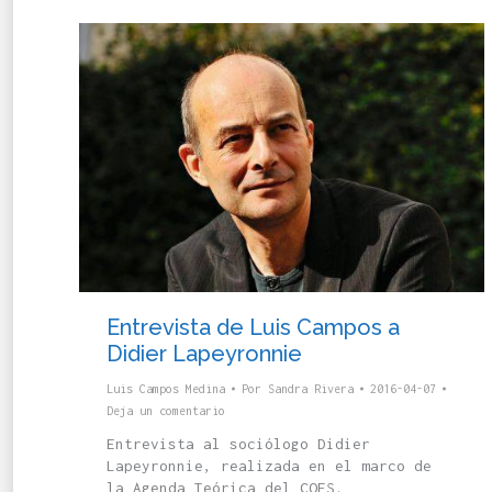
Entrevista de Luis Campos a
Didier Lapeyronnie
Luis Campos Medina
Por
Sandra Rivera
2016-04-07
Deja un comentario
Entrevista al sociólogo Didier
Lapeyronnie, realizada en el marco de
la Agenda Teórica del COES.