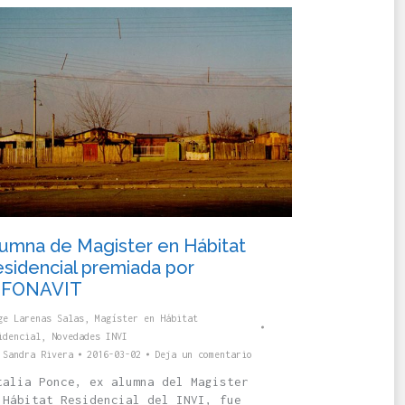
umna de Magister en Hábitat
sidencial premiada por
NFONAVIT
ge Larenas Salas
,
Magíster en Hábitat
idencial
,
Novedades INVI
r
Sandra Rivera
2016-03-02
Deja un comentario
talia Ponce, ex alumna del Magister
 Hábitat Residencial del INVI, fue