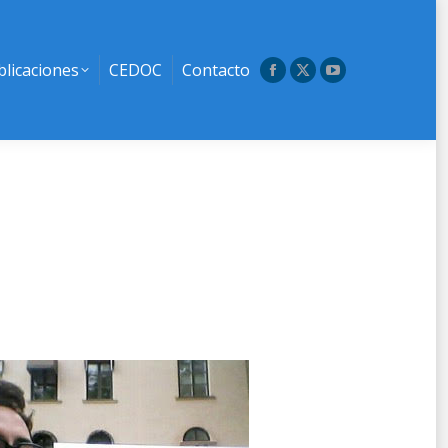
blicaciones
CEDOC
Contacto
Facebook
X
YouTube
page
page
page
opens
opens
opens
in
in
in
new
new
new
window
window
window