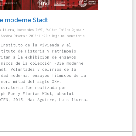
ie moderne Stadt
s Iturra
,
Novedades INVI
,
Walter Imilan Ojeda
r
Sandra Rivera
2015-11-20
Deja un comentario
 Instituto de la Vivienda y el
stituto de Historia y Patrimonio
vitan a la exhibición de ensayos
lmicos de la colección «Die moderne
adt. Voluntades y delirios de la
udad moderna: ensayos fílmicos de la
imera mitad del siglo XX».
 curatoria fue realizada por
lph Eue y Florian Wüst, absolut
DIEN, 2015. Max Aguirre, Luis Iturra…