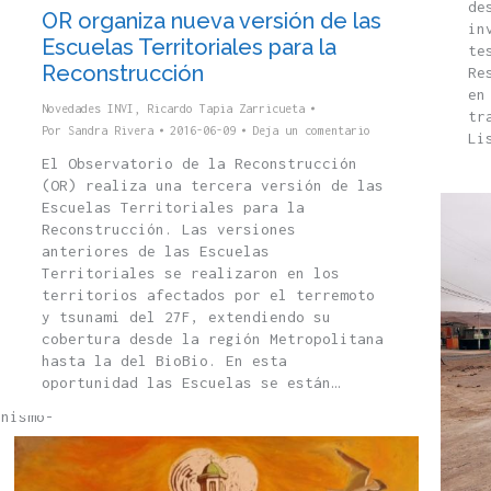
de
OR organiza nueva versión de las
in
Escuelas Territoriales para la
te
Reconstrucción
Re
en
Novedades INVI
,
Ricardo Tapia Zarricueta
tr
Por
Sandra Rivera
2016-06-09
Deja un comentario
Li
El Observatorio de la Reconstrucción
(OR) realiza una tercera versión de las
Escuelas Territoriales para la
Reconstrucción. Las versiones
anteriores de las Escuelas
Territoriales se realizaron en los
territorios afectados por el terremoto
y tsunami del 27F, extendiendo su
cobertura desde la región Metropolitana
hasta la del BioBio. En esta
oportunidad las Escuelas se están…
onismo-