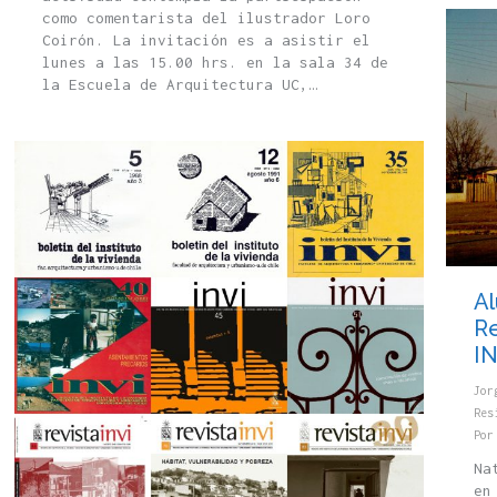
como comentarista del ilustrador Loro
Coirón. La invitación es a asistir el
lunes a las 15.00 hrs. en la sala 34 de
la Escuela de Arquitectura UC,…
Al
Re
I
Jor
Res
Po
Na
en