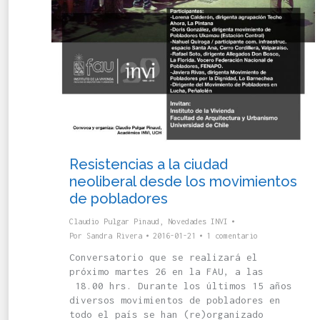
Resistencias a la ciudad
neoliberal desde los movimientos
de pobladores
Claudio Pulgar Pinaud
,
Novedades INVI
Por
Sandra Rivera
2016-01-21
1 comentario
Conversatorio que se realizará el
próximo martes 26 en la FAU, a las
18.00 hrs. Durante los últimos 15 años
diversos movimientos de pobladores en
todo el país se han (re)organizado