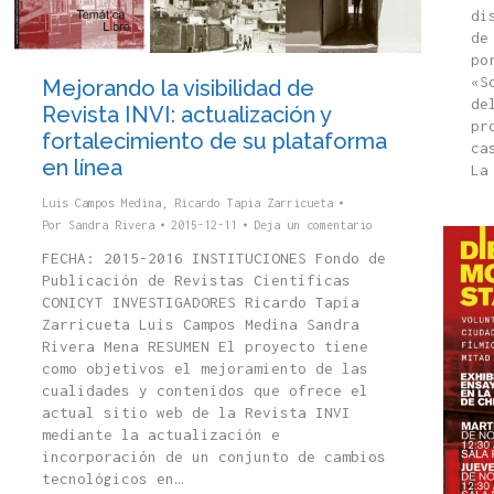
di
de
po
«S
Mejorando la visibilidad de
de
Revista INVI: actualización y
pr
fortalecimiento de su plataforma
ca
en línea
La
Luis Campos Medina
,
Ricardo Tapia Zarricueta
Por
Sandra Rivera
2015-12-11
Deja un comentario
FECHA: 2015-2016 INSTITUCIONES Fondo de
Publicación de Revistas Científicas
CONICYT INVESTIGADORES Ricardo Tapia
Zarricueta Luis Campos Medina Sandra
Rivera Mena RESUMEN El proyecto tiene
como objetivos el mejoramiento de las
cualidades y contenidos que ofrece el
actual sitio web de la Revista INVI
mediante la actualización e
incorporación de un conjunto de cambios
tecnológicos en…