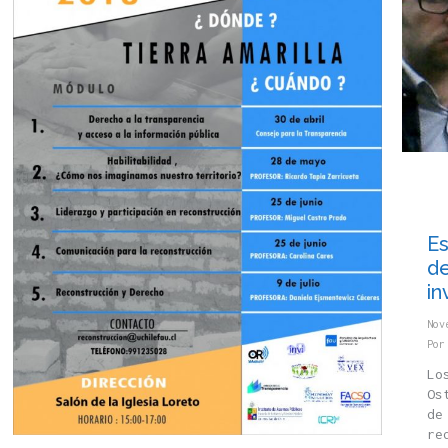
Es
de
in
Nov
Po
Lo
Os
de
re