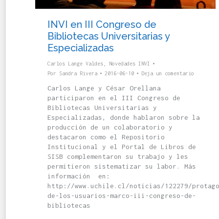
INVI en III Congreso de
Bibliotecas Universitarias y
Especializadas
Carlos Lange Valdes
,
Novedades INVI
Por
Sandra Rivera
2016-06-10
Deja un comentario
Carlos Lange y César Orellana
participaron en el III Congreso de
Bibliotecas Universitarias y
Especializadas, donde hablaron sobre la
producción de un colaboratorio y
destacaron como el Repositorio
Institucional y el Portal de Libros de
SISB complementaron su trabajo y les
permitieron sistematizar su labor. Más
información en:
http://www.uchile.cl/noticias/122279/protag
de-los-usuarios-marco-iii-congreso-de-
bibliotecas