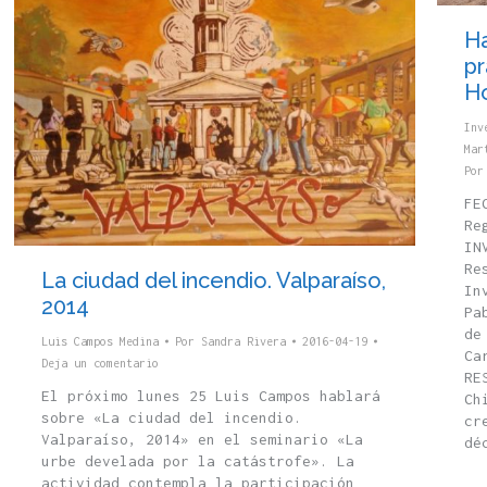
Ha
pr
Ho
Inv
Mar
Po
FE
Re
IN
Re
La ciudad del incendio. Valparaíso,
In
2014
Pa
de
Luis Campos Medina
Por
Sandra Rivera
2016-04-19
Ca
Deja un comentario
RE
El próximo lunes 25 Luis Campos hablará
Ch
sobre «La ciudad del incendio.
cr
Valparaíso, 2014» en el seminario «La
dé
urbe develada por la catástrofe». La
actividad contempla la participación