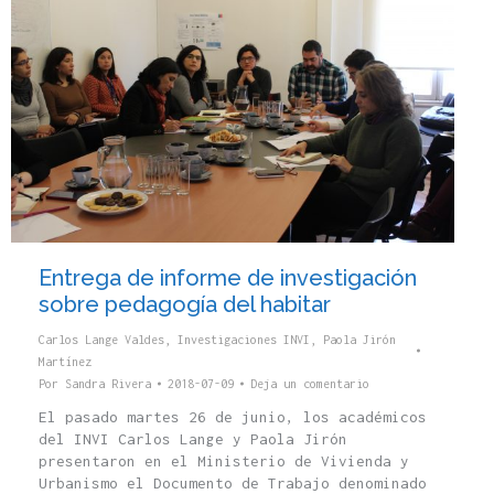
Entrega de informe de investigación
sobre pedagogía del habitar
Carlos Lange Valdes
,
Investigaciones INVI
,
Paola Jirón
Martínez
Por
Sandra Rivera
2018-07-09
Deja un comentario
El pasado martes 26 de junio, los académicos
del INVI Carlos Lange y Paola Jirón
presentaron en el Ministerio de Vivienda y
Urbanismo el Documento de Trabajo denominado