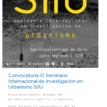
Convocatoria XI Seminario
Internacional de Investigación en
Urbanismo SIIU
Mónica Bustos Peñafiel
,
Novedades INVI
Por
Sandra Rivera
2018-11-22
2 Comentarios
Está abierta la convocatoria del XI