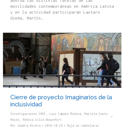
aborda las distintas facetas de las
movilidades contemporáneas en América Latina
y en la actividad participarán Lautaro
Ojeda, Martín…
Cierre de proyecto Imaginarios de la
inclusividad
Investigaciones INVI
,
Luis Campos Medina
,
Mariela Gaete
Reyes
,
Rebeca Silva Roquefort
Por
Sandra Rivera
2018-10-29
Deja un comentario