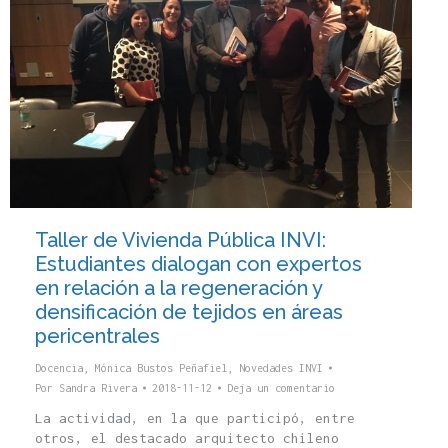
Taller de Vivienda Pública INVI:
Estudiantes dialogan con expertos
en relación a la regeneración y
densificación de tejidos en áreas
pericentrales
Docencia
,
Mónica Bustos Peñafiel
,
Novedades INVI
Por
Sandra Rivera
2018-11-12
Deja un comentario
La actividad, en la que participó, entre
otros, el destacado arquitecto chileno